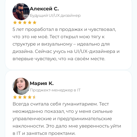
Алексей С.
Будущий UI/UX дизайнер
star
star
star
star
star
5 лет проработал в продажах и чувствовал,
что это не моё. Тест открыл мою тягу к
структуре и визуальному – идеально для
дизайна. Сейчас учусь на UI/UX-дизайнера и
впервые чувствую, что на своём месте.
Мария К.
Проджект-менеджер в IT
star
star
star
star
star
star
Всегда считала себя гуманитарием. Тест
неожиданно показал, что у меня сильные
управленческие и предпринимательские
наклонности. Это дало мне уверенность уйти
в IT и заняться проектами.