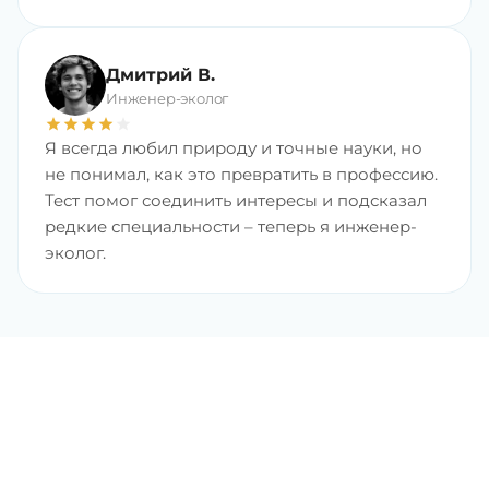
Дмитрий В.
Инженер-эколог
star
star
star
star
star
Я всегда любил природу и точные науки, но
не понимал, как это превратить в профессию.
Тест помог соединить интересы и подсказал
редкие специальности – теперь я инженер-
эколог.
Найдите любимую
профессию с хорошим
доходом