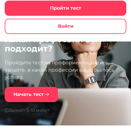
Пройти тест
Войти
Какая профессия вам
подходит?
Пройдите тест на профориентацию и
узнайте, в какой профессии вы добьётесь
успеха.
Начать тест
Займёт 5-10 минут