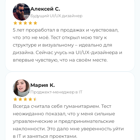
Алексей С.
Будущий UI/UX дизайнер
star
star
star
star
star
5 лет проработал в продажах и чувствовал,
что это не моё. Тест открыл мою тягу к
структуре и визуальному – идеально для
дизайна. Сейчас учусь на UI/UX-дизайнера и
впервые чувствую, что на своём месте.
Мария К.
Проджект-менеджер в IT
star
star
star
star
star
star
Всегда считала себя гуманитарием. Тест
неожиданно показал, что у меня сильные
управленческие и предпринимательские
наклонности. Это дало мне уверенность уйти
в IT и заняться проектами.