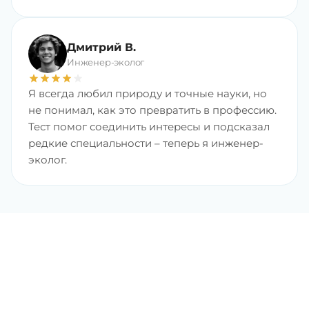
Дмитрий В.
Инженер-эколог
star
star
star
star
star
Я всегда любил природу и точные науки, но
не понимал, как это превратить в профессию.
Тест помог соединить интересы и подсказал
редкие специальности – теперь я инженер-
эколог.
Найдите любимую
профессию с хорошим
доходом