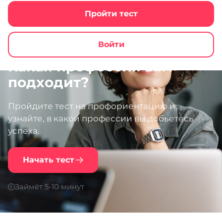
Пройти тест
Войти
Какая профессия вам
подходит?
Пройдите тест на профориентацию и
узнайте, в какой профессии вы добьётесь
успеха.
Начать тест
Займёт 5-10 минут