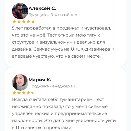
Алексей С.
Будущий UI/UX дизайнер
star
star
star
star
star
5 лет проработал в продажах и чувствовал,
что это не моё. Тест открыл мою тягу к
структуре и визуальному – идеально для
дизайна. Сейчас учусь на UI/UX-дизайнера и
впервые чувствую, что на своём месте.
Мария К.
Проджект-менеджер в IT
star
star
star
star
star
star
Всегда считала себя гуманитарием. Тест
неожиданно показал, что у меня сильные
управленческие и предпринимательские
наклонности. Это дало мне уверенность уйти
в IT и заняться проектами.