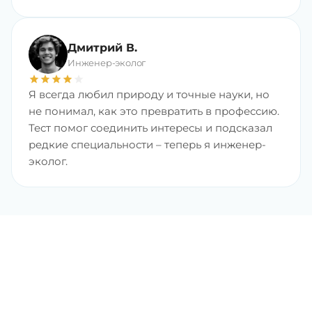
Дмитрий В.
Инженер-эколог
star
star
star
star
star
Я всегда любил природу и точные науки, но
не понимал, как это превратить в профессию.
Тест помог соединить интересы и подсказал
редкие специальности – теперь я инженер-
эколог.
Найдите любимую
профессию с хорошим
доходом