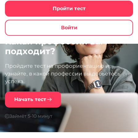
Пройти тест
Войти
Какая профессия вам
подходит?
Пройдите тест на профориентацию и
узнайте, в какой профессии вы добьётесь
успеха.
Начать тест
Займёт 5-10 минут