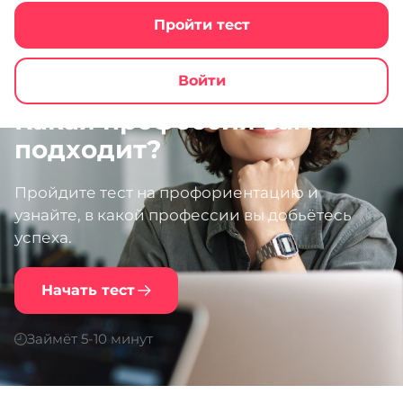
Пройти тест
Войти
Какая профессия вам
подходит?
Пройдите тест на профориентацию и
узнайте, в какой профессии вы добьётесь
успеха.
Начать тест
Займёт 5-10 минут