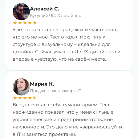
Алексей С.
Будущий UI/UX дизайнер
star
star
star
star
star
5 лет проработал в продажах и чувствовал,
что это не моё. Тест открыл мою тягу к
структуре и визуальному – идеально для
дизайна. Сейчас учусь на UI/UX-дизайнера и
впервые чувствую, что на своём месте.
Мария К.
Проджект-менеджер в IT
star
star
star
star
star
star
Всегда считала себя гуманитарием. Тест
неожиданно показал, что у меня сильные
управленческие и предпринимательские
наклонности. Это дало мне уверенность уйти
в IT и заняться проектами.