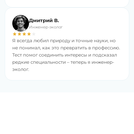
Дмитрий В.
Инженер-эколог
star
star
star
star
star
Я всегда любил природу и точные науки, но
не понимал, как это превратить в профессию.
Тест помог соединить интересы и подсказал
редкие специальности – теперь я инженер-
эколог.
Найдите любимую
профессию с хорошим
доходом