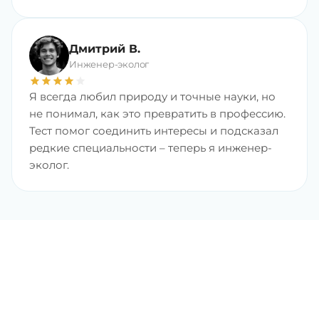
Дмитрий В.
Инженер-эколог
star
star
star
star
star
Я всегда любил природу и точные науки, но
не понимал, как это превратить в профессию.
Тест помог соединить интересы и подсказал
редкие специальности – теперь я инженер-
эколог.
Найдите любимую
профессию с хорошим
доходом