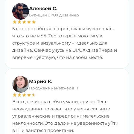
Алексей С.
Будущий UI/UX дизайнер
star
star
star
star
star
5 лет проработал в продажах и чувствовал,
что это не моё. Тест открыл мою тягу к
структуре и визуальному – идеально для
дизайна. Сейчас учусь на UI/UX-дизайнера и
впервые чувствую, что на своём месте.
Мария К.
Проджект-менеджер в IT
star
star
star
star
star
star
Всегда считала себя гуманитарием. Тест
неожиданно показал, что у меня сильные
управленческие и предпринимательские
наклонности. Это дало мне уверенность уйти
в IT и заняться проектами.