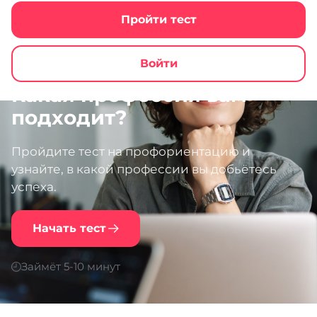
Пройти тест
Войти
Какая профессия вам
подходит?
Пройдите тест на профориентацию и
узнайте, в какой профессии вы добьётесь
успеха.
Начать тест
Займёт 5-10 минут