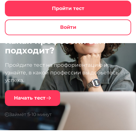
Пройти тест
Войти
Какая профессия вам
подходит?
Пройдите тест на профориентацию и
узнайте, в какой профессии вы добьётесь
успеха.
Начать тест
Займёт 5-10 минут