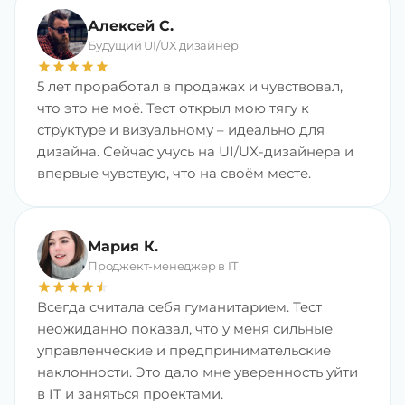
Алексей С.
Будущий UI/UX дизайнер
star
star
star
star
star
5 лет проработал в продажах и чувствовал,
что это не моё. Тест открыл мою тягу к
структуре и визуальному – идеально для
дизайна. Сейчас учусь на UI/UX-дизайнера и
впервые чувствую, что на своём месте.
Мария К.
Проджект-менеджер в IT
star
star
star
star
star
star
Всегда считала себя гуманитарием. Тест
неожиданно показал, что у меня сильные
управленческие и предпринимательские
наклонности. Это дало мне уверенность уйти
в IT и заняться проектами.