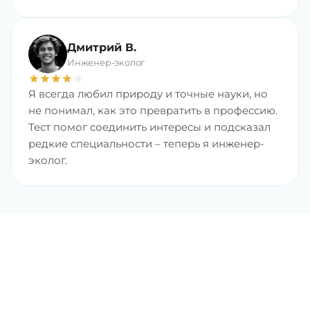
Дмитрий В.
Инженер-эколог
star
star
star
star
star
Я всегда любил природу и точные науки, но
не понимал, как это превратить в профессию.
Тест помог соединить интересы и подсказал
редкие специальности – теперь я инженер-
эколог.
Найдите любимую
профессию с хорошим
доходом