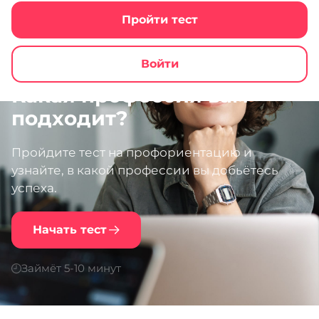
Пройти тест
Войти
Какая профессия вам
подходит?
Пройдите тест на профориентацию и
узнайте, в какой профессии вы добьётесь
успеха.
Начать тест
Займёт 5-10 минут