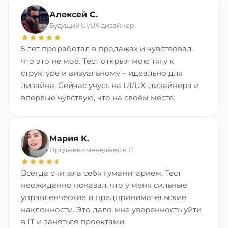
Алексей С.
Будущий UI/UX дизайнер
star
star
star
star
star
5 лет проработал в продажах и чувствовал,
что это не моё. Тест открыл мою тягу к
структуре и визуальному – идеально для
дизайна. Сейчас учусь на UI/UX-дизайнера и
впервые чувствую, что на своём месте.
Мария К.
Проджект-менеджер в IT
star
star
star
star
star
star
Всегда считала себя гуманитарием. Тест
неожиданно показал, что у меня сильные
управленческие и предпринимательские
наклонности. Это дало мне уверенность уйти
в IT и заняться проектами.