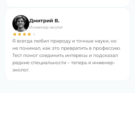
Дмитрий В.
Инженер-эколог
star
star
star
star
star
Я всегда любил природу и точные науки, но
не понимал, как это превратить в профессию.
Тест помог соединить интересы и подсказал
редкие специальности – теперь я инженер-
эколог.
Найдите любимую
профессию с хорошим
доходом