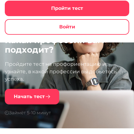
Пройти тест
Войти
Какая профессия вам
подходит?
Пройдите тест на профориентацию и
узнайте, в какой профессии вы добьётесь
успеха.
Начать тест
Займёт 5-10 минут