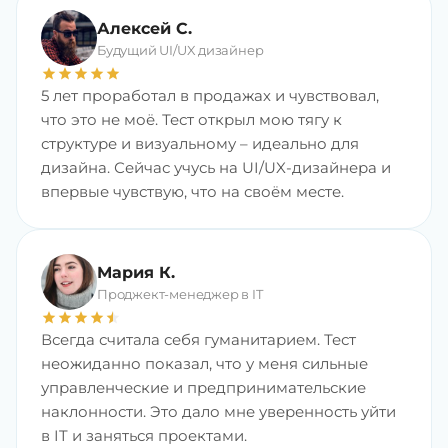
Алексей С.
Будущий UI/UX дизайнер
star
star
star
star
star
5 лет проработал в продажах и чувствовал,
что это не моё. Тест открыл мою тягу к
структуре и визуальному – идеально для
дизайна. Сейчас учусь на UI/UX-дизайнера и
впервые чувствую, что на своём месте.
Мария К.
Проджект-менеджер в IT
star
star
star
star
star
star
Всегда считала себя гуманитарием. Тест
неожиданно показал, что у меня сильные
управленческие и предпринимательские
наклонности. Это дало мне уверенность уйти
в IT и заняться проектами.