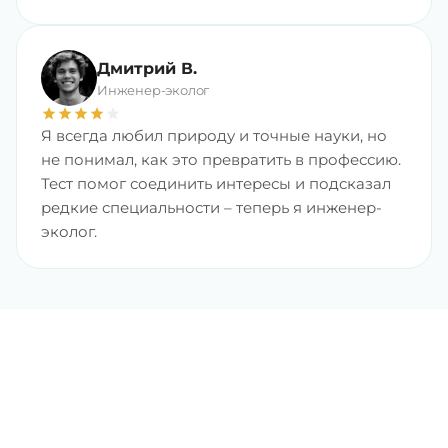
Дмитрий В.
Инженер-эколог
star
star
star
star
star
Я всегда любил природу и точные науки, но
не понимал, как это превратить в профессию.
Тест помог соединить интересы и подсказал
редкие специальности – теперь я инженер-
эколог.
Найдите любимую
профессию с хорошим
доходом