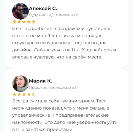
Алексей С.
Будущий UI/UX дизайнер
star
star
star
star
star
5 лет проработал в продажах и чувствовал,
что это не моё. Тест открыл мою тягу к
структуре и визуальному – идеально для
дизайна. Сейчас учусь на UI/UX-дизайнера и
впервые чувствую, что на своём месте.
Мария К.
Проджект-менеджер в IT
star
star
star
star
star
star
Всегда считала себя гуманитарием. Тест
неожиданно показал, что у меня сильные
управленческие и предпринимательские
наклонности. Это дало мне уверенность уйти
в IT и заняться проектами.