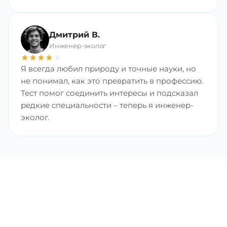
Дмитрий В.
Инженер-эколог
star
star
star
star
star
Я всегда любил природу и точные науки, но
не понимал, как это превратить в профессию.
Тест помог соединить интересы и подсказал
редкие специальности – теперь я инженер-
эколог.
Найдите любимую
профессию с хорошим
доходом