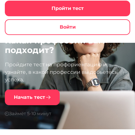
Пройти тест
Войти
Какая профессия вам
подходит?
Пройдите тест на профориентацию и
узнайте, в какой профессии вы добьётесь
успеха.
Начать тест
Займёт 5-10 минут