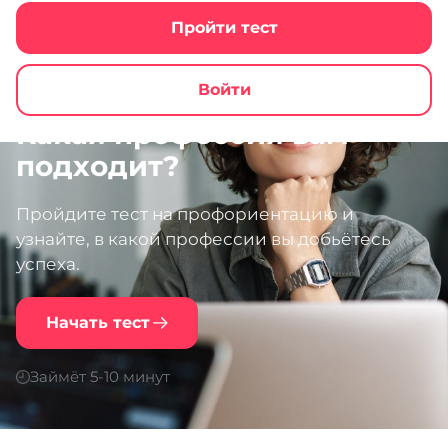
Пройти тест
Войти
Какая профессия вам
подходит?
Пройдите тест на профориентацию и
узнайте, в какой профессии вы добьётесь
успеха.
Начать тест
Займёт 5-10 минут