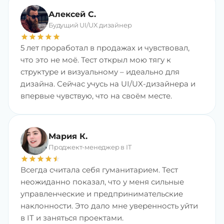
Алексей С.
Будущий UI/UX дизайнер
star
star
star
star
star
5 лет проработал в продажах и чувствовал,
что это не моё. Тест открыл мою тягу к
структуре и визуальному – идеально для
дизайна. Сейчас учусь на UI/UX-дизайнера и
впервые чувствую, что на своём месте.
Мария К.
Проджект-менеджер в IT
star
star
star
star
star
star
Всегда считала себя гуманитарием. Тест
неожиданно показал, что у меня сильные
управленческие и предпринимательские
наклонности. Это дало мне уверенность уйти
в IT и заняться проектами.