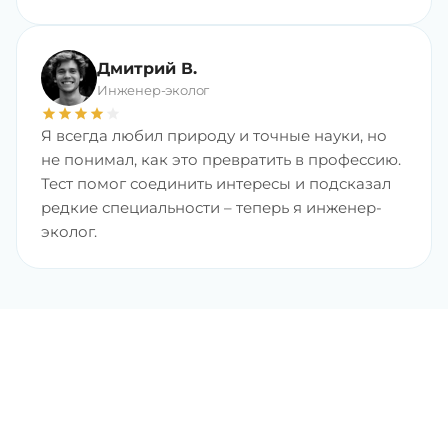
Дмитрий В.
Инженер-эколог
star
star
star
star
star
Я всегда любил природу и точные науки, но
не понимал, как это превратить в профессию.
Тест помог соединить интересы и подсказал
редкие специальности – теперь я инженер-
эколог.
Найдите любимую
профессию с хорошим
доходом