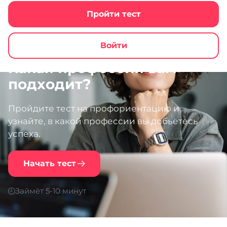
Пройти тест
Войти
Какая профессия вам
подходит?
Пройдите тест на профориентацию и
узнайте, в какой профессии вы добьётесь
успеха.
Начать тест
Займёт 5-10 минут