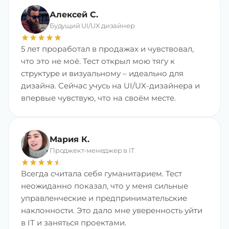
Алексей С.
Будущий UI/UX дизайнер
star
star
star
star
star
5 лет проработал в продажах и чувствовал,
что это не моё. Тест открыл мою тягу к
структуре и визуальному – идеально для
дизайна. Сейчас учусь на UI/UX-дизайнера и
впервые чувствую, что на своём месте.
Мария К.
Проджект-менеджер в IT
star
star
star
star
star
star
Всегда считала себя гуманитарием. Тест
неожиданно показал, что у меня сильные
управленческие и предпринимательские
наклонности. Это дало мне уверенность уйти
в IT и заняться проектами.