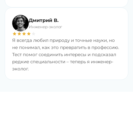
Дмитрий В.
Инженер-эколог
star
star
star
star
star
Я всегда любил природу и точные науки, но
не понимал, как это превратить в профессию.
Тест помог соединить интересы и подсказал
редкие специальности – теперь я инженер-
эколог.
Найдите любимую
профессию с хорошим
доходом