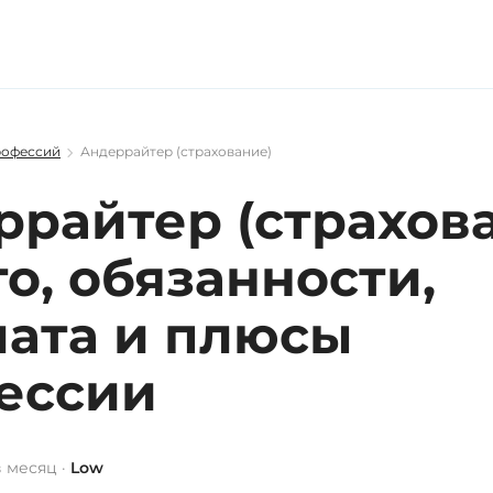
рофессий
Андеррайтер (страхование)
райтер (страхова
то, обязанности,
лата и плюсы
ессии
 месяц ·
Low