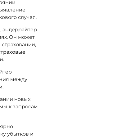
тоянии
выявление
ового случая.
, андеррайтер
иях. Он может
 страховании,
страховые
и.
йтер
ания между
и.
дании новых
ммы к запросам
лярно
ку убытков и