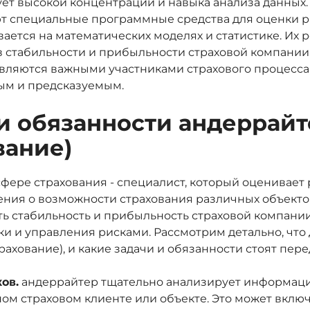
ует высокой концентрации и навыка анализа данных
ют специальные программные средства для оценки р
ается на математических моделях и статистике. Их
 стабильности и прибыльности страховой компании.
вляются важными участниками страхового процесса,
ым и предсказуемым.
и обязанности андеррайт
вание)
фере страхования - специалист, который оценивает 
ния о возможности страхования различных объектов
ть стабильность и прибыльность страховой компани
и и управления рисками. Рассмотрим детально, что 
рахование), и какие задачи и обязанности стоят пере
ов.
андеррайтер тщательно анализирует информац
ом страховом клиенте или объекте. Это может включ