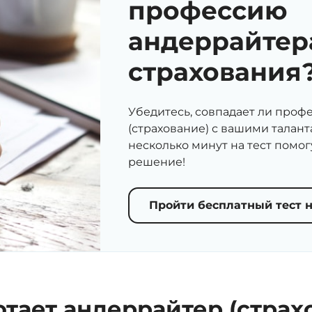
профессию
андеррайтер
страхования
Убедитесь, совпадает ли проф
(страхование) с вашими талант
несколько минут на тест помо
решение!
Пройти бесплатный тест 
отает андеррайтер (страх