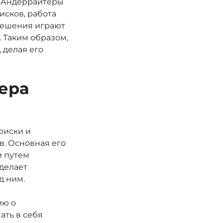
. Андеррайтеры
исков, работа
 решения играют
 Таким образом,
 делая его
ера
риски и
. Основная его
и путем
делает
д ним.
ию о
ать в себя