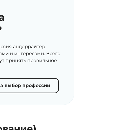
а
?
ессия андеррайтер
ами и интересами. Всего
гут принять правильное
на выбор профессии
ование)