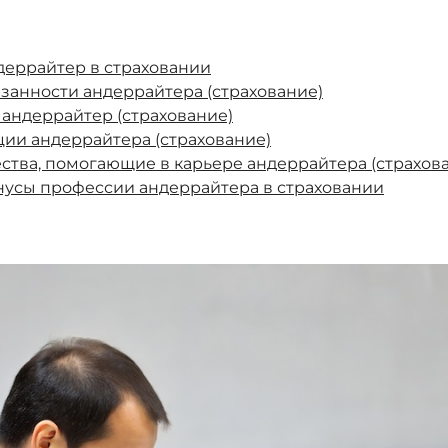
ндеррайтер в страховании
язанности андеррайтера (страхование)
 андеррайтер (страхование)
ии андеррайтера (страхование)
ства, помогающие в карьере андеррайтера (страхов
усы профессии андеррайтера в страховании