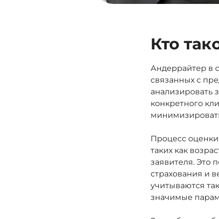
Кто так
Андеррайтер в с
связанных с пре
анализировать з
конкретного кл
минимизировать
Процесс оценки
таких как возра
заявителя. Это 
страхования и в
учитываются так
значимые парам