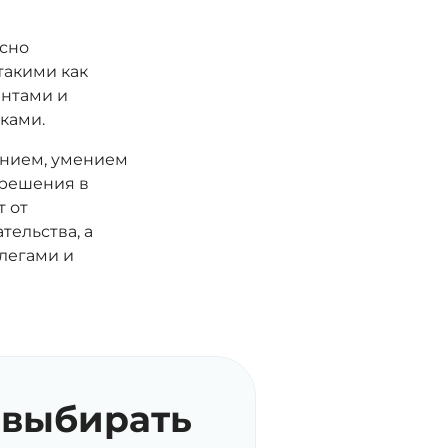
сно
такими как
ентами и
ками.
ением, умением
 решения в
т от
тельства, а
легами и
 выбирать