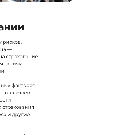
вании
 рисков,
ача —
на страхование
компаниям
и.
ных факторов,
овых случаев
ости
о страхования
са и другие