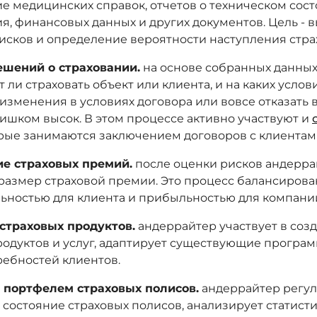
е медицинских справок, отчетов о техническом сос
я, финансовых данных и других документов. Цель - 
исков и определение вероятности наступления страх
ешений о страховании.
на основе собранных данных
т ли страховать объект или клиента, и на каких услов
изменения в условиях договора или вовсе отказать в
лишком высок. В этом процессе активно участвуют и
орые занимаются заключением договоров с клиентам
ие страховых премий.
после оценки рисков андерра
размер страховой премии. Это процесс балансиров
ьностью для клиента и прибыльностью для компани
страховых продуктов.
андеррайтер участвует в соз
родуктов и услуг, адаптирует существующие програ
ребностей клиентов.
 портфелем страховых полисов.
андеррайтер регу
 состояние страховых полисов, анализирует статисти