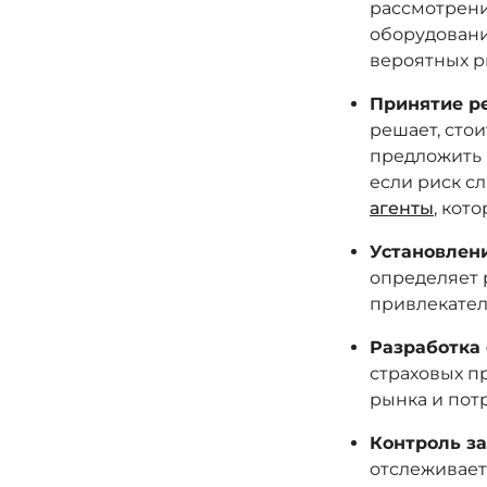
рассмотрени
оборудовани
вероятных р
Принятие р
решает, стои
предложить 
если риск с
агенты
, кот
Установлен
определяет 
привлекател
Разработка 
страховых п
рынка и пот
Контроль за
отслеживает