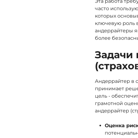
Эта работа треб
часто использу
которых основыв
ключевую роль в
андеррайтеры я
более безопасн
Задачи 
(страхо
Андеррайтер в с
принимает реше
цель - обеспечи
грамотной оценк
андеррайтер (ст
Оценка риск
потенциальн