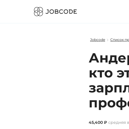
Jobcode
Список п
Андер
кто э
зарп
проф
45,400 ₽
средняя в