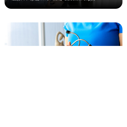
Кардиолог
57,573 ₽
средняя в месяц ·
Average