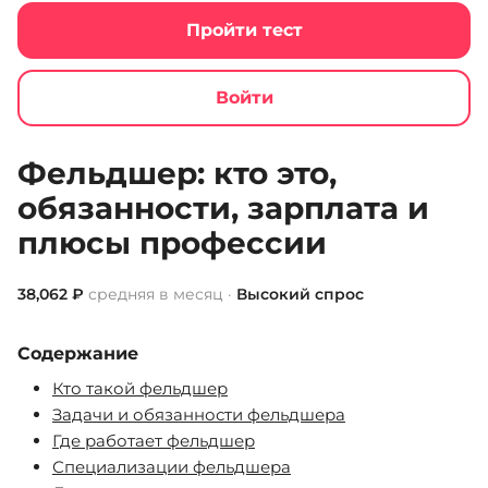
Пройти тест
Войти
Jobcode
Список профессий
Фельдшер
Фельдшер: кто это,
обязанности, зарплата и
плюсы профессии
38,062 ₽
средняя в месяц ·
Высокий спрос
Содержание
Кто такой фельдшер
Задачи и обязанности фельдшера
Где работает фельдшер
Специализации фельдшера