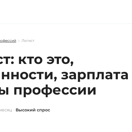
рофессий
Логист
т: кто это,
нности, зарплата
ы профессии
месяц ·
Высокий спрос