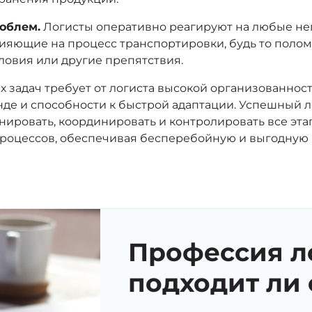
облем.
Логисты оперативно реагируют на любые н
лияющие на процесс транспортировки, будь то полом
ловия или другие препятствия.
 задач требует от логиста высокой организованнос
нде и способности к быстрой адаптации. Успешный л
нировать, координировать и контролировать все эт
процессов, обеспечивая бесперебойную и выгодную
Профессия л
подходит ли 