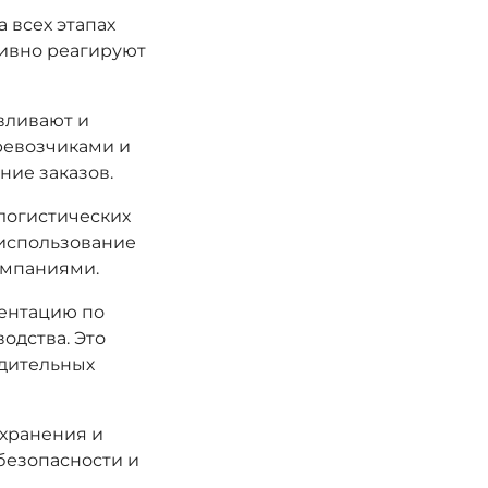
 всех этапах
тивно реагируют
вливают и
ревозчиками и
ние заказов.
логистических
 использование
омпаниями.
ентацию по
одства. Это
одительных
хранения и
 безопасности и