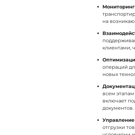
Мониторинг 
транспортир
на возникаю
Взаимодейс
поддерживаю
клиентами, 
Оптимизация
операций дл
новых техно
Документаци
всем этапам 
включает по
документов.
Управление
отгрузки то
условиями х