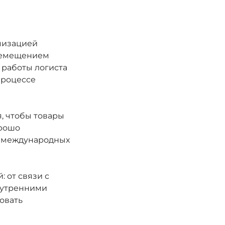
имизацией
еремещением
ь работы логиста
процессе
, чтобы товары
орошо
 и международных
 от связи с
внутренними
овать