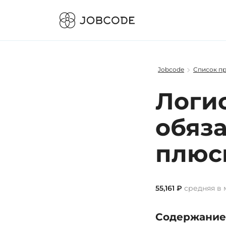
Jobcode
Список п
Логис
обяза
плюс
55,161 ₽
средняя в 
Содержание