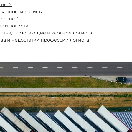
гист?
язанности логиста
 логист?
ии логиста
ства, помогающие в карьере логиста
а и недостатки профессии логиста