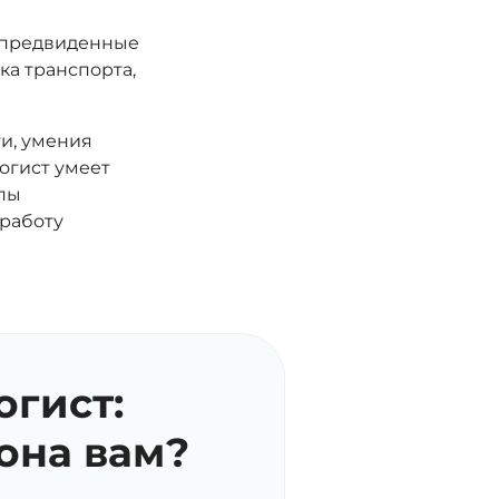
епредвиденные
ка транспорта,
ти, умения
огист умеет
апы
 работу
огист:
она вам?