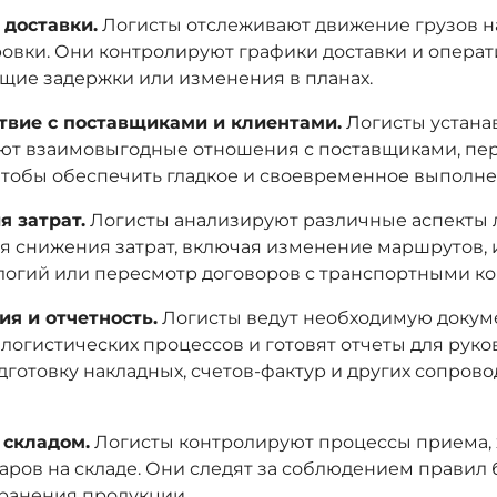
доставки.
Логисты отслеживают движение грузов на
овки. Они контролируют графики доставки и опера
щие задержки или изменения в планах.
твие с поставщиками и клиентами.
Логисты устана
т взаимовыгодные отношения с поставщиками, пе
чтобы обеспечить гладкое и своевременное выполне
 затрат.
Логисты анализируют различные аспекты 
я снижения затрат, включая изменение маршрутов,
логий или пересмотр договоров с транспортными к
я и отчетность.
Логисты ведут необходимую докум
логистических процессов и готовят отчеты для руков
дготовку накладных, счетов-фактур и других сопров
 складом.
Логисты контролируют процессы приема, 
варов на складе. Они следят за соблюдением правил
ранения продукции.