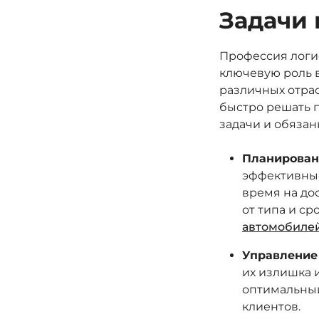
Задачи 
Профессия логис
ключевую роль в
различных отрас
быстро решать 
задачи и обязан
Планирован
эффективные
время на до
от типа и ср
автомобиле
Управление
их излишка 
оптимальный
клиентов.