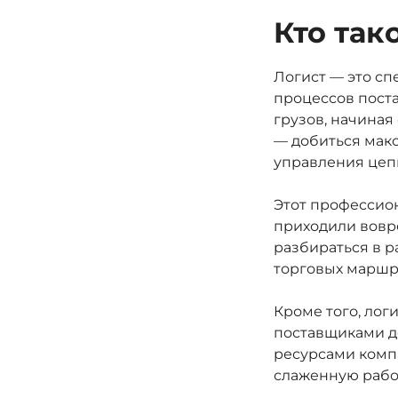
Кто так
Логист — это с
процессов пост
грузов, начиная
— добиться мак
управления цеп
Этот профессион
приходили вовр
разбираться в р
торговых маршр
Кроме того, лог
поставщиками до
ресурсами компа
слаженную работ