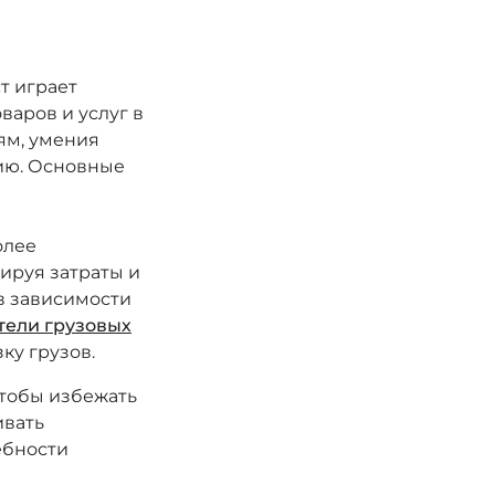
т играет
варов и услуг в
ям, умения
ию. Основные
олее
ируя затраты и
в зависимости
тели грузовых
ку грузов.
чтобы избежать
ивать
ебности