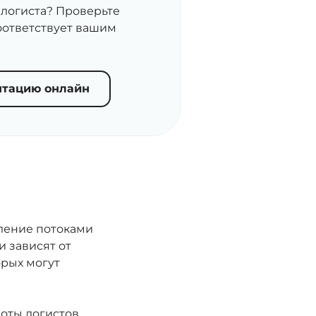
 логиста? Проверьте
соответствует вашим
нтацию онлайн
вление потоками
и зависят от
орых могут
оты логистов.