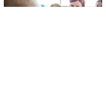
Администратор детского центра
39,620 ₽
средняя в месяц ·
Low
Административный ассистент