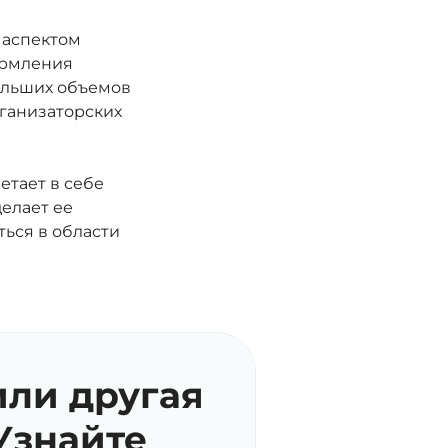
 аспектом
ормления
больших объемов
рганизаторских
етает в себе
елает ее
ься в области
или другая
Узнайте