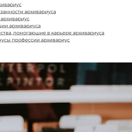
рхивариус
язанности архивариуса
т архивариус
ции архивариуса
ства, помогающие в карьере архивариуса
нусы профессии архивариус