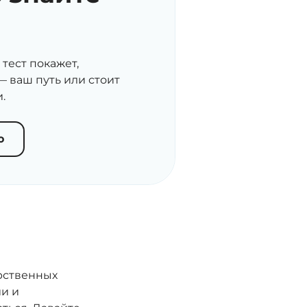
тест покажет,
— ваш путь или стоит
.
ю
арственных
и и