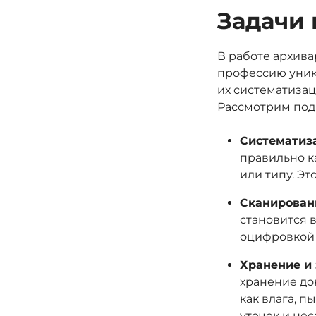
Задачи 
В работе архива
профессию уника
их систематиза
Рассмотрим подр
Систематиз
правильно к
или типу. Э
Сканирован
становится 
оцифровкой 
Хранение и
хранение до
как влага, п
утечек и не