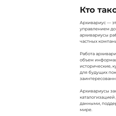
Кто так
Архивариус — э
управлением до
архивариусы раб
частных компани
Работа архивари
объем информаци
исторические, 
для будущих пок
заинтересованн
Архивариусы за
каталогизацией 
данными, подде
мире.