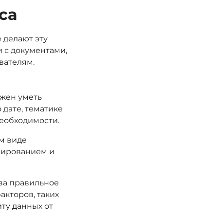
са
 делают эту
 с документами,
вателям.
жен уметь
 дате, тематике
еобходимости.
м виде
нированием и
за правильное
акторов, таких
иту данных от