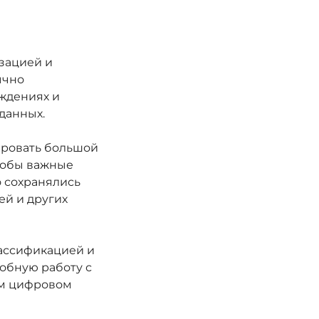
зацией и
ычно
еждениях и
данных.
ировать большой
чтобы важные
о сохранялись
ей и других
лассификацией и
добную работу с
ом цифровом