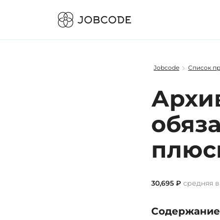
Jobcode
Список п
Архив
обяза
плюс
30,695 ₽
средняя в
Содержание