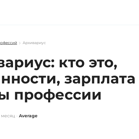
рофессий
Архивариус
ариус: кто это,
нности, зарплата
ы профессии
 месяц ·
Average