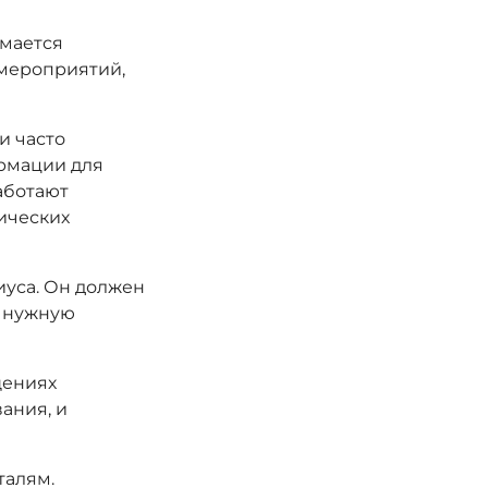
имается
 мероприятий,
и часто
ормации для
аботают
ических
иуса. Он должен
и нужную
щениях
ания, и
талям.