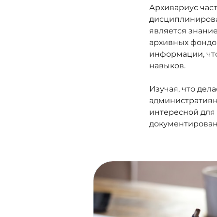
Архивариус част
дисциплинирова
является знани
архивных фондов
информации, чт
навыков.
Изучая, что дел
административны
интересной для 
документировани