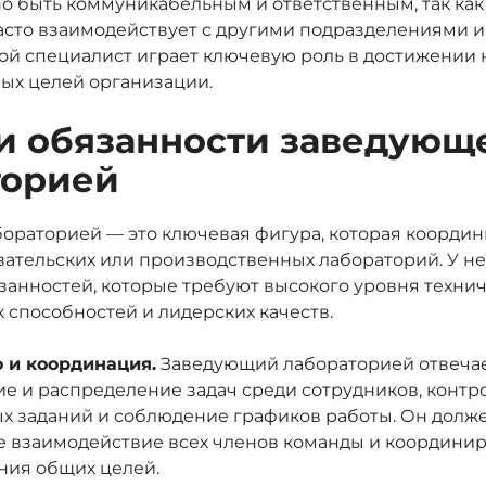
но быть коммуникабельным и ответственным, так ка
асто взаимодействует с другими подразделениями 
ой специалист играет ключевую роль в достижении 
ых целей организации.
и обязанности заведующ
торией
ораторией — это ключевая фигура, которая координ
вательских или производственных лабораторий. У н
язанностей, которые требуют высокого уровня технич
 способностей и лидерских качеств.
 и координация.
Заведующий лабораторией отвечае
е и распределение задач среди сотрудников, конт
х заданий и соблюдение графиков работы. Он долж
 взаимодействие всех членов команды и координир
ния общих целей.