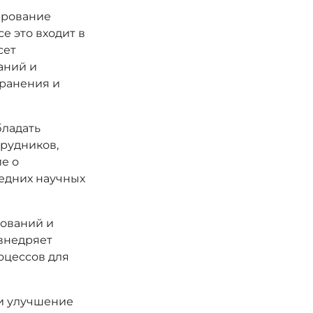
ирование
е это входит в
сет
аний и
хранения и
ладать
трудников,
е о
ледних научных
ований и
внедряет
оцессов для
и улучшение