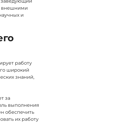
к заведующий
и внешними
научных и
его
ирует работу
его широкий
еских знаний,
т за
роль выполнения
ен обеспечить
овать их работу