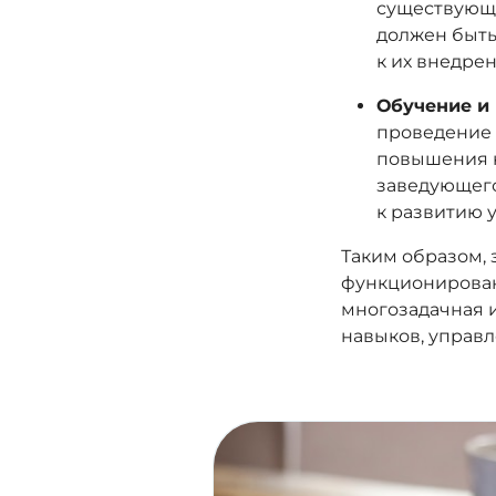
существующи
должен быть
к их внедре
Обучение и 
проведение 
повышения к
заведующего
к развитию 
Таким образом,
функционирован
многозадачная 
навыков, управл