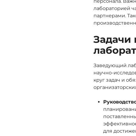
персонала. Важ
лабораторией ч
партнерами. Так
производственн
Задачи 
лабора
Заведующий лаб
научно-исследо
круг задач и об
организаторских
Руководство
планировани
поставленны
эффективное
для достиже