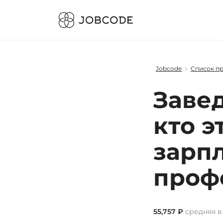
Jobcode
Список п
Заве
кто э
зарп
проф
55,757 ₽
средняя в