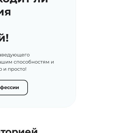
ия
й!
заведующего
вашим способностям и
 и просто!
офессии
аторией