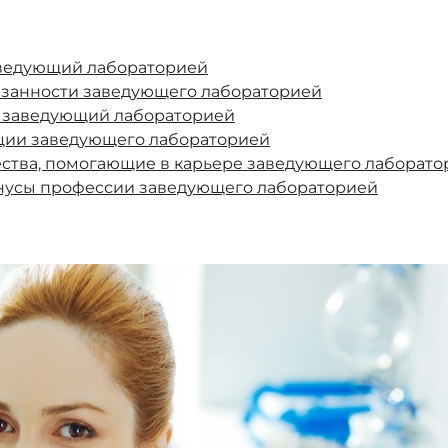
аведующий лабораторией
язанности заведующего лабораторией
т заведующий лабораторией
ции заведующего лабораторией
ства, помогающие в карьере заведующего лаборато
нусы профессии заведующего лабораторией