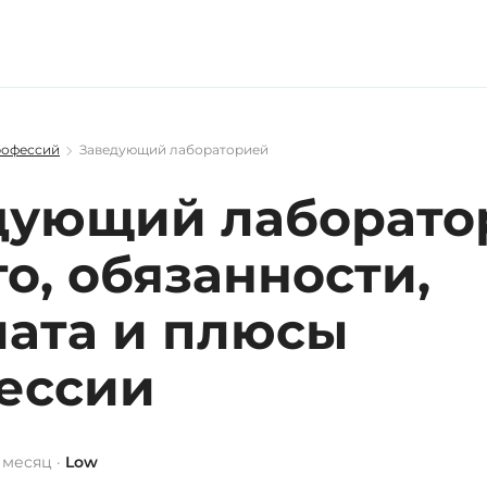
рофессий
Заведующий лабораторией
дующий лаборато
то, обязанности,
лата и плюсы
ессии
 месяц ·
Low