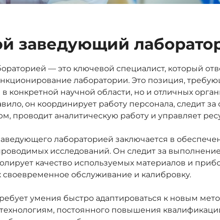
кой заведующий лаборато
ораторией — это ключевой специалист, который отв
нкционирование лаборатории. Это позиция, требую
 в конкретной научной области, но и отличных орг
авило, он координирует работу персонала, следит з
рм, проводит аналитическую работу и управляет рес
заведующего лабораторией заключается в обеспечен
проводимых исследований. Он следит за выполнени
олирует качество используемых материалов и прибо
х своевременное обслуживание и калибровку.
требует умения быстро адаптироваться к новым мет
 технологиям, постоянного повышения квалификаци