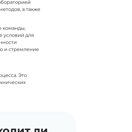
абораторией
методов, а также
 команды,
е условий для
анности
ю и стремление
цесса. Это
ехнических
ходит ли