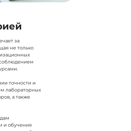
рией
ечает за
щая не только
анизационных
а соблюдением
урсами.
ии точности и
ем лабораторных
ров, а также
одам
и и обучения