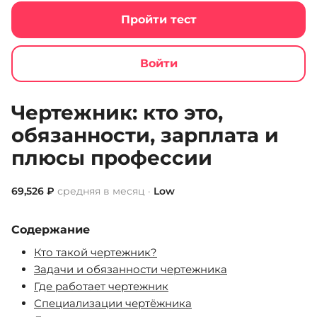
Пройти тест
Войти
Jobcode
Список профессий
Чертежник
Чертежник: кто это,
обязанности, зарплата и
плюсы профессии
69,526 ₽
средняя в месяц ·
Low
Содержание
Кто такой чертежник?
Задачи и обязанности чертежника
Где работает чертежник
Специализации чертёжника