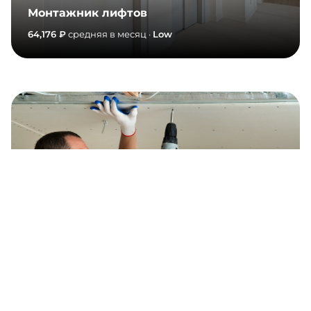
Монтажник лифтов
64,176 ₽
средняя в месяц ·
Low
Гипсокартонщик
86,746 ₽
средняя в месяц ·
Low