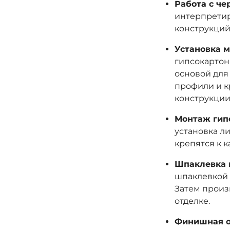
Работа с че
интерпретир
конструкций
Установка м
гипсокартон
основой для
профили и к
конструкции
Монтаж гип
установка л
крепятся к 
Шпаклевка 
шпаклевкой 
Затем произ
отделке.
Финишная о