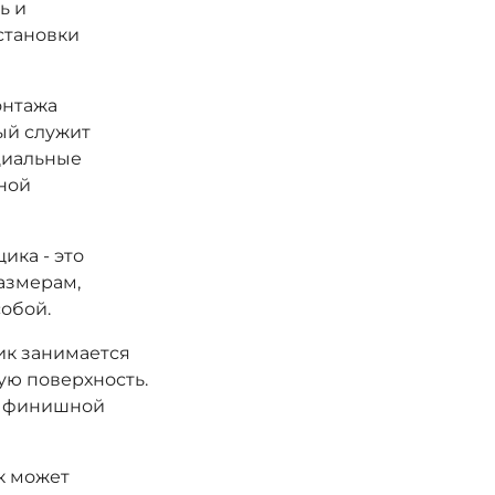
ь и
становки
онтажа
ый служит
циальные
ной
ика - это
размерам,
обой.
ик занимается
ую поверхность.
 к финишной
к может