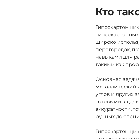
Кто так
Гипсокартонщик 
гипсокартонных 
широко использу
перегородок, по
навыками для р
такими как проф
Основная задача
металлический 
углов и других 
готовыми к даль
аккуратности, т
ручных до спец
Гипсокартонщик 
высокое качеств