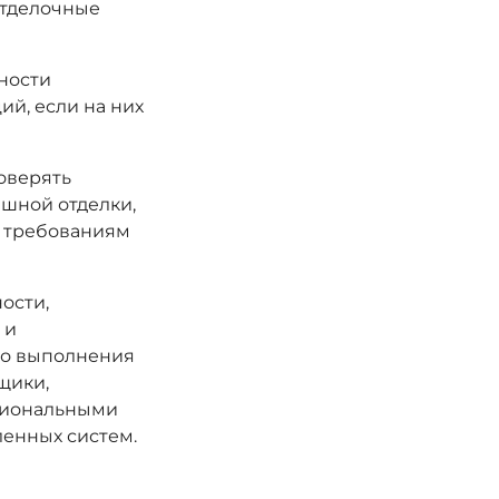
отделочные
ности
й, если на них
оверять
ишной отделки,
и требованиям
ости,
 и
го выполнения
щики,
сиональными
ленных систем.