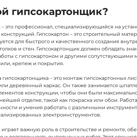
ой гипсокартонщик?
– это профессионал, специализирующийся на устано
конструкций. Гипсокартон – это строительный матер
ется для быстрого и качественного создания внутр
толков и стен. Гипсокартонщик должен обладать зна
аботы с гипсокартоном и другими сопутствующими 
или, крепеж и покрытия.
 гипсокартонщика – это монтаж гипсокартонных лис
или деревянный каркас. Он также занимается шпатл
элементов конструкции, чтобы они были максимальн
нейшей отделке, такой как покраска или обои. Работ
очности и умения работать с различными инструмент
иализированных электроинструментов.
играет важную роль в строительстве и ремонте, об
о и долговечность выполненных работ. Этот специа