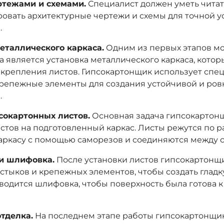
ртежами и схемами.
Специалист должен уметь читат
овать архитектурные чертежи и схемы для точной у
.
еталлического каркаса.
Одним из первых этапов м
а является установка металлического каркаса, котор
 крепления листов. Гипсокартонщик использует спе
репежные элементы для создания устойчивой и ров
.
сокартонных листов.
Основная задача гипсокартонщ
истов на подготовленный каркас. Листы режутся по 
каркасу с помощью саморезов и соединяются между с
и шлифовка.
После установки листов гипсокартонщ
стыков и крепежных элементов, чтобы создать гладк
водится шлифовка, чтобы поверхность была готова
тделка.
На последнем этапе работы гипсокартонщи