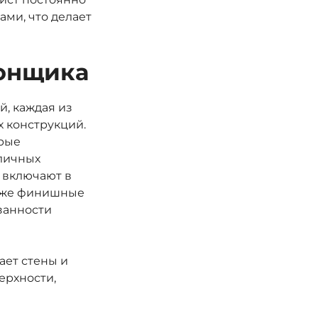
ами, что делает
тонщика
й, каждая из
х конструкций.
орые
зличных
 включают в
акже финишные
занности
ает стены и
ерхности,