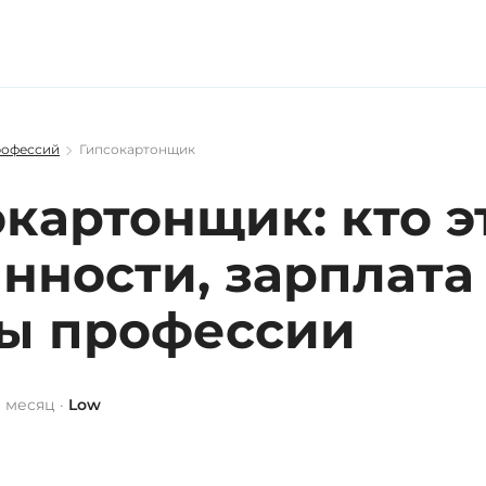
рофессий
Гипсокартонщик
картонщик: кто э
нности, зарплата
ы профессии
 месяц ·
Low