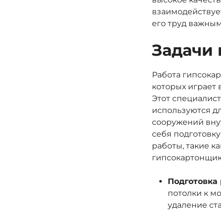
взаимодействует
его труд важны
Задачи 
Работа гипсокар
которых играет 
Этот специалис
используются дл
сооружений вну
себя подготовку
работы, такие к
гипсокартонщик
Подготовка 
потолки к мо
удаление ст