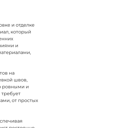
вке и отделке
иал, который
енних
ниями и
материалами,
тов на
евкой швов,
о ровными и
а требует
ами, от простых
еспечивая
лист постоянно