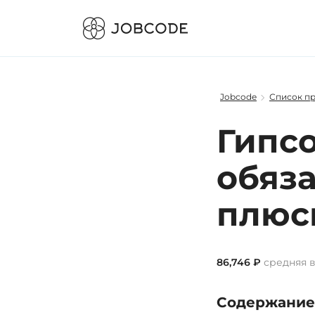
Jobcode
Список п
Гипсо
обяза
плюс
86,746 ₽
средняя в
Содержание