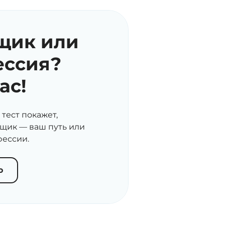
щик или
ессия?
ас!
тест покажет,
щик — ваш путь или
фессии.
ю