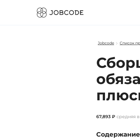
Jobcode
Список п
Сборщ
обяза
плюс
67,893 ₽
средняя в
Содержание