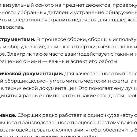
т визуальный осмотр на предмет дефектов, проверк
ности собранных деталей и устранение обнаруженн
ть и оперативно устранить недочеты для поддержа
зводства.
струментами.
В процессе сборки, сборщик использу
 и оборудование, такие как отвертки, гаечные ключи
ое.
Электрик
также часто взаимодействует с такими 
ращения с ними — важный аспект его работы.
ической документации.
Для качественного выполне
й сборщик должен уметь читать чертежи и схемы, а 
 в технической документации. Это помогает ему лучш
иняться разные компоненты и какие стандарты нео
манде.
Сборщик редко работает в одиночку; зачастую
ольшого производственного процесса. Поэтому важно
взаимодействовать с коллегами, чтобы обеспечить