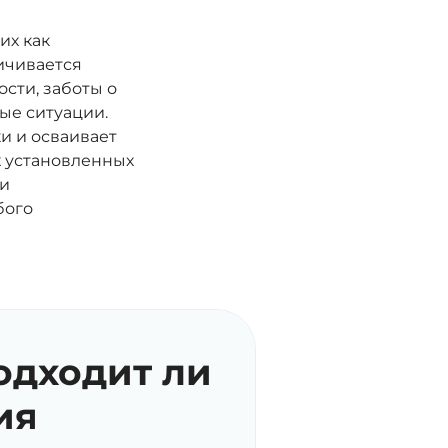
их как
ничивается
сти, заботы о
ые ситуации.
и и осваивает
х установленных
 и
бого
одходит ли
ия