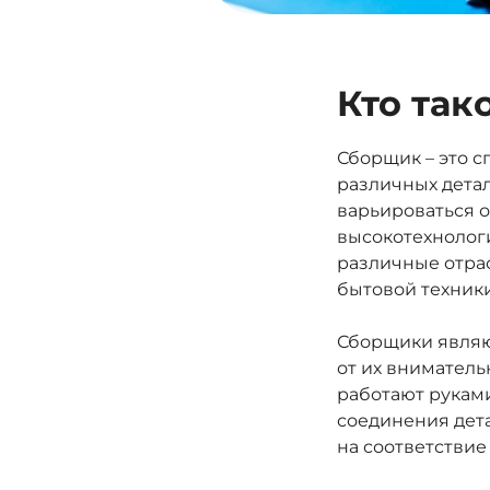
Кто так
Сборщик – это с
различных детал
варьироваться 
высокотехнологи
различные отрас
бытовой техники
Сборщики являю
от их вниматель
работают рукам
соединения дет
на соответствие