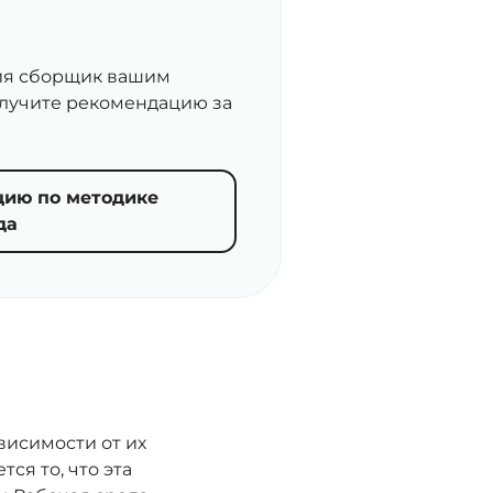
сия сборщик вашим
олучите рекомендацию за
цию по методике
да
висимости от их
ся то, что эта