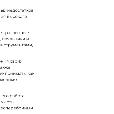
у
ых недостатков.
ния высокого
ет различные
, паяльники и
инструментами,
ния своих
также
е понимать, как
бходимо
 его работа —
 уметь
 бесперебойный