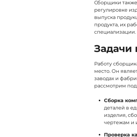
Сборщики также 
регулировке изд
выпуска продукц
продукта, их ра
специализации.
Задачи 
Работу сборщика
место. Он являе
заводах и фабри
рассмотрим под
Сборка ком
деталей в е
изделия, сб
чертежам и 
Проверка ка