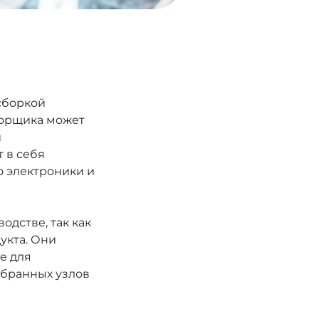
сборкой
борщика может
и
 в себя
о электроники и
дстве, так как
укта. Они
е для
обранных узлов