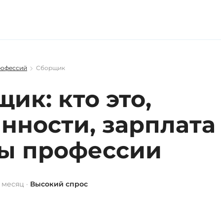
рофессий
Сборщик
ик: кто это,
нности, зарплата
ы профессии
 месяц ·
Высокий спрос