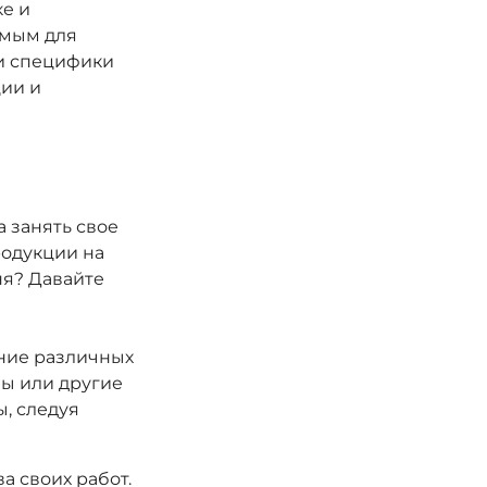
е и
имым для
 и специфики
ции и
а занять свое
родукции на
ня? Давайте
ние различных
ны или другие
, следуя
а своих работ.